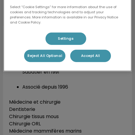
Select “Cookie Settings” for more information about the use of
cookies and tracking technologies and to adjust your
preferences. More information is available in our Privacy Notice
and Cookie Policy.
Mathieu MELLIN
Diplômé de l’ENV de
Settings
Toulouse, 1991
Associé, référent Cat
Friendly
Reject All Optional
Accept All
Diplômé de l’ENVT et de l’Université Paul
Sabatier en 1991
Associé depuis 1996
Médecine et chirurgie
Dentisterie
Chirurgie tissus mous
Chirurgie ORL
Médecine mammifères marins