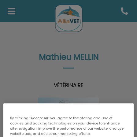
Open co
Page d'accueil de AlliaVets
Mathieu MELLIN
VÉTÉRINAIRE
By clicking “Accept All” you agree to the storing and use of
cookies and tracking technologies on your device to enhance
site navigation, improve the performance of our website, analyse
website use, and assist our marketing efforts.