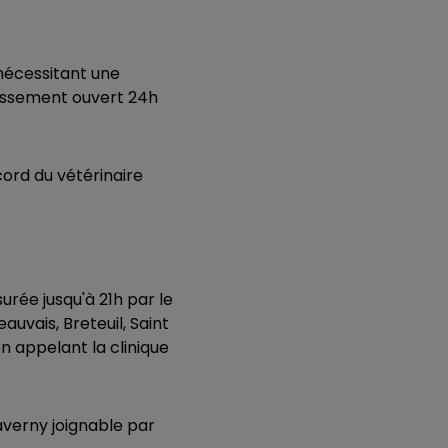
 nécessitant une
lissement ouvert 24h
cord du vétérinaire
rée jusqu'à 21h par le
auvais, Breteuil, Saint
en appelant la clinique
averny joignable par