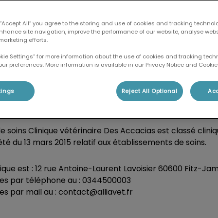
 “Accept All” you agree to the storing and use of cookies and tracking technol
ons Générales de Fonctionnement (CGF) sont consultables
enhance site navigation, improve the performance of our website, analyse web
marketing efforts.
okie Settings” for more information about the use of cookies and tracking tec
our preferences. More information is available in our Privacy Notice and Cookie 
 sein de l'établissement de soins sont soumis aux présen
eur de l'animal déclare accepter sans conditions.
tings
Reject All Optional
Acc
icile
 soins Clinique vétérinaire Des Accacias est classé cliniq
é du 13 mars 2015 relatif aux établissements de soins.
nique est : 12 rue Antoine-Laurent Lavoisier 60600 Fitz-J
es par téléphone au : 0344500003
s par mail au : contact@alliavet.fr