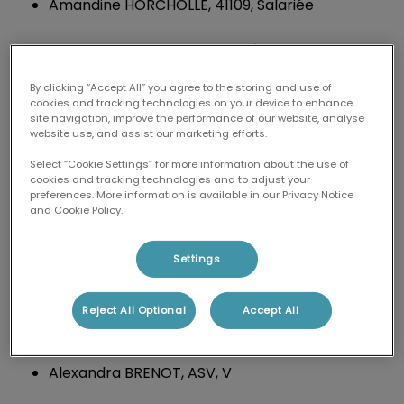
Amandine HORCHOLLE, 41109, Salariée
Mathieu MELLIN,13594, Associé
By clicking “Accept All” you agree to the storing and use of
Elefthéria PAPAVASILEIOU, 31676, Salariée
cookies and tracking technologies on your device to enhance
site navigation, improve the performance of our website, analyse
website use, and assist our marketing efforts.
Michel HUET, 8841, Associé
Select “Cookie Settings” for more information about the use of
cookies and tracking technologies and to adjust your
Louise MELLIN, 41800, Salarié
preferences. More information is available in our Privacy Notice
and Cookie Policy.
Chiara SPINELLI, 42475, Salariée
Settings
Personnel non vétérinaire :
Reject All Optional
Accept All
Prénom Nom Fonction Échelon
Alexandra BRENOT, ASV, V