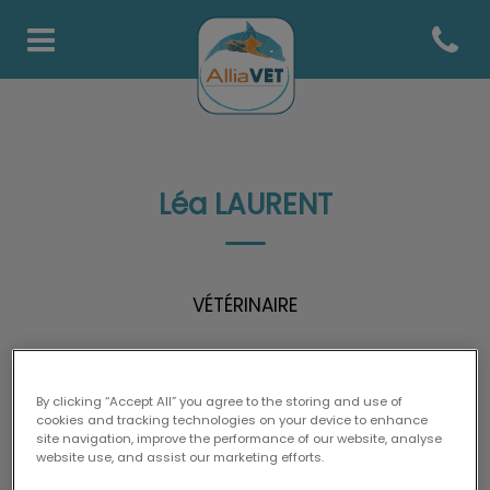
Open co
Page d'accueil de AlliaVets
Léa LAURENT
VÉTÉRINAIRE
By clicking “Accept All” you agree to the storing and use of
cookies and tracking technologies on your device to enhance
site navigation, improve the performance of our website, analyse
website use, and assist our marketing efforts.