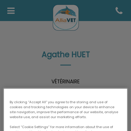
Open co
Page d'accueil de AlliaVets
Agathe HUET
VÉTÉRINAIRE
By clicking “Accept All” you agree to the storing and use of
cookies and tracking technologies on your device to enhance
site navigation, improve the performance of our website, analyse
website use, and assist our marketing efforts.
Select “Cookie Settings” for more information about the use of