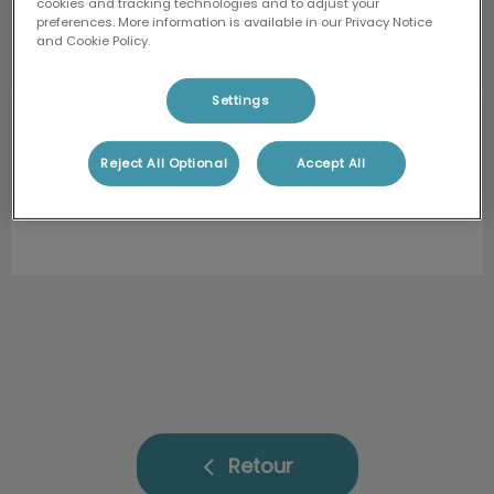
cookies and tracking technologies and to adjust your
preferences. More information is available in our Privacy Notice
and Cookie Policy.
Settings
Agathe HUET
Vétérinaire
Reject All Optional
Accept All
Diplômée de l'école EUVG (école
universitaire Vasco de Gama)
Retour