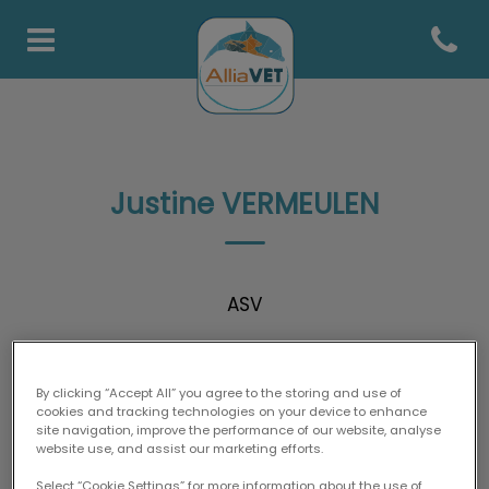
Open co
Page d'accueil de AlliaVets
Justine VERMEULEN
ASV
By clicking “Accept All” you agree to the storing and use of
cookies and tracking technologies on your device to enhance
site navigation, improve the performance of our website, analyse
website use, and assist our marketing efforts.
Select “Cookie Settings” for more information about the use of